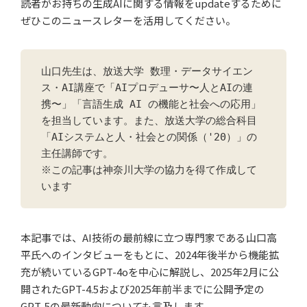
読者がお持ちの生成AIに関する情報をupdateするために
ぜひこのニュースレターを活用してください。
山口先生は、放送大学 数理・データサイエン
ス・AI講座で「AIプロデューサ〜人とAIの連
携〜」「言語生成 AI の機能と社会への応用」
を担当しています。また、放送大学の総合科目
「AIシステムと人・社会との関係（'20）」の
主任講師です。
※この記事は神奈川大学の協力を得て作成して
います
本記事では、AI技術の最前線に立つ専門家である山口高
平氏へのインタビューをもとに、2024年後半から機能拡
充が続いているGPT-4oを中心に解説し、2025年2月に公
開されたGPT-4.5および2025年前半までに公開予定の
GPT-5の最新動向についても言及します。